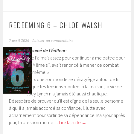
REDEEMING 6 – CHLOE WALSH
7 avril 2026
Laisser un commentaire
Résumé de l’éditeur
:
« Je l’aimais assez pour continuer à me battre pour
lui. Même s’il avait renoncé à mener ce combat
lui-même. »
Alors que son monde se désagrège autour de lui
et que les tensions montent à la maison, la vie de
Joey Lynch n’a jamais été aussi chaotique.
Désespéré de prouver qu’il est digne de la seule personne
à qui il a jamais accordé sa confiance, il lutte avec
acharnement pour sortir de sa dépendance. Mais jour après
jour, la pression monte…
Lire la suite
→