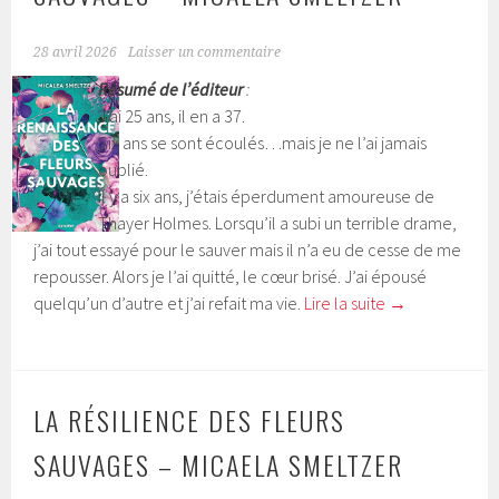
28 avril 2026
Laisser un commentaire
Résumé de l’éditeur
:
J’ai 25 ans, il en a 37.
Six ans se sont écoulés…mais je ne l’ai jamais
oublié.
Il y a six ans, j’étais éperdument amoureuse de
Thayer Holmes. Lorsqu’il a subi un terrible drame,
j’ai tout essayé pour le sauver mais il n’a eu de cesse de me
repousser. Alors je l’ai quitté, le cœur brisé. J’ai épousé
quelqu’un d’autre et j’ai refait ma vie.
Lire la suite
→
LA RÉSILIENCE DES FLEURS
SAUVAGES – MICAELA SMELTZER