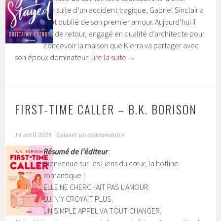
À la suite d’un accident tragique, Gabriel Sinclair a
tout oublié de son premier amour. Aujourd’hui il
est de retour, engagé en qualité d’architecte pour
concevoir la maison que Kierra va partager avec
son époux dominateur.
Lire la suite
→
FIRST-TIME CALLER – B.K. BORISON
14 avril 2026
Laisser un commentaire
Résumé de l’éditeur
:
Bienvenue sur les Liens du cœur, la hotline
romantique !
ELLE NE CHERCHAIT PAS L’AMOUR.
LUI N’Y CROYAIT PLUS.
UN SIMPLE APPEL VA TOUT CHANGER.