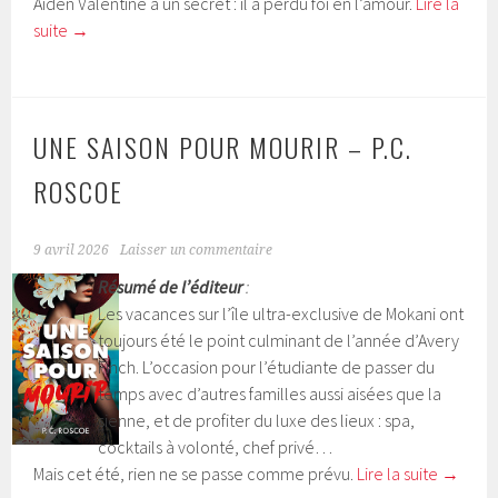
Aiden Valentine a un secret : il a perdu foi en l’amour.
Lire la
suite
→
UNE SAISON POUR MOURIR – P.C.
ROSCOE
9 avril 2026
Laisser un commentaire
Résumé de l’éditeur
:
Les vacances sur l’île ultra-exclusive de Mokani ont
toujours été le point culminant de l’année d’Avery
Finch. L’occasion pour l’étudiante de passer du
temps avec d’autres familles aussi aisées que la
sienne, et de profiter du luxe des lieux : spa,
cocktails à volonté, chef privé…
Mais cet été, rien ne se passe comme prévu.
Lire la suite
→