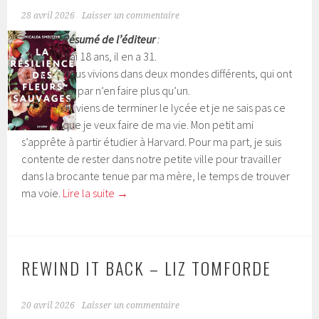
28 avril 2026
Laisser un commentaire
Résumé de l’éditeur
:
J’ai 18 ans, il en a 31.
Nous vivions dans deux mondes différents, qui ont
fini par n’en faire plus qu’un.
Je viens de terminer le lycée et je ne sais pas ce
que je veux faire de ma vie. Mon petit ami
s’apprête à partir étudier à Harvard. Pour ma part, je suis
contente de rester dans notre petite ville pour travailler
dans la brocante tenue par ma mère, le temps de trouver
ma voie.
Lire la suite
→
REWIND IT BACK – LIZ TOMFORDE
20 avril 2026
Laisser un commentaire