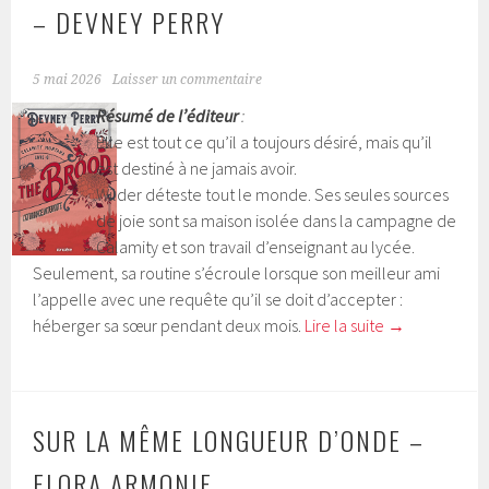
– DEVNEY PERRY
5 mai 2026
Laisser un commentaire
Résumé de l’éditeur
:
Elle est tout ce qu’il a toujours désiré, mais qu’il
est destiné à ne jamais avoir.
Wilder déteste tout le monde. Ses seules sources
de joie sont sa maison isolée dans la campagne de
Calamity et son travail d’enseignant au lycée.
Seulement, sa routine s’écroule lorsque son meilleur ami
l’appelle avec une requête qu’il se doit d’accepter :
héberger sa sœur pendant deux mois.
Lire la suite
→
SUR LA MÊME LONGUEUR D’ONDE –
FLORA ARMONIE