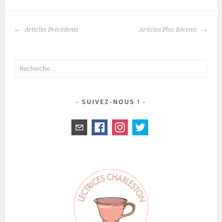
Articles Précédents
Articles Plus Récents
NAVIGATION
DES
ARTICLES
Rechercher :
SUIVEZ-NOUS !