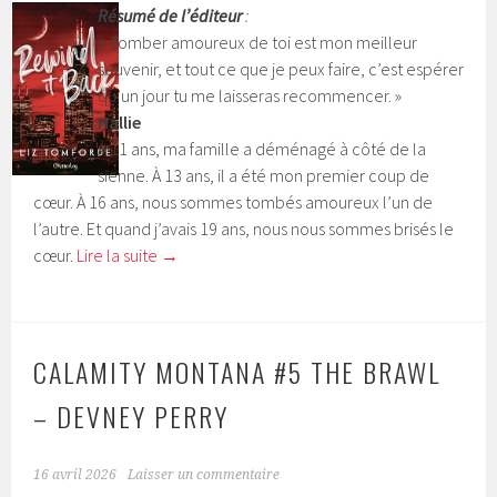
Résumé de l’éditeur
:
« Tomber amoureux de toi est mon meilleur
souvenir, et tout ce que je peux faire, c’est espérer
qu’un jour tu me laisseras recommencer. »
Hallie
À 11 ans, ma famille a déménagé à côté de la
sienne. À 13 ans, il a été mon premier coup de
cœur. À 16 ans, nous sommes tombés amoureux l’un de
l’autre. Et quand j’avais 19 ans, nous nous sommes brisés le
cœur.
Lire la suite
→
CALAMITY MONTANA #5 THE BRAWL
– DEVNEY PERRY
16 avril 2026
Laisser un commentaire