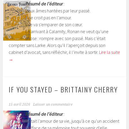
Résumé de l’éditeur
:
Deux âmes hantées par leur passé.
Il ne croit pas en l’amour.
Elle va s’emparer de son cœur.
En arrivant à Calamity, Ronan ne veut qu’une
chose : rompre avec son passé. Mais c’était
compter sans Larke. Alors qu’il l’aperçoit depuis son
cabinet d’avocat, sans réfléchir, il l’invite à sortir.
Lire la suite
→
IF YOU STAYED – BRITTAINY CHERRY
15 avril 2026
Laisser un commentaire
Résumé de l’éditeur
:
Il était l’amour de sa vie, jusqu’à ce qu’un accident
n’efface de sa mémoire tout souvenir d’elle.