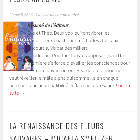
29 avril 2026
Laisser un commentaire
Résumé de l’éditeur
:
Ève et Théo. Deux voix qui font vibrer les
ondes, deux coachs aux méthodes choc aux
discours suivis par des milliers
d’auditeurs. Pourtant tous les oppose. Quand la
première s’efforce d’éveiller les consciences pour
des relations amoureuses saines, le deuxième
veut réveiller le mâle alpha qui sommeille en chaque
homme. Leur incompatibilité enflamme les réseaux !
Lire la
suite
→
LA RENAISSANCE DES FLEURS
SAUVAGES – MICAELA SMELTZER