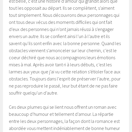
est belle, c’est une histoire d’amour qui grandit alors que
tout les opposait au départ. Ils se complètent, s’aiment
tout simplement. Nous découvrons deux personnages qui
ont tous deux vécus des moments difficiles qui ont fait
d’eux des personnes qui n’ont jamais réussi à s’engager
envers un autre. Ils se confient ainsi l’un à l’autre et ils
savent qu’ils sont enfin avec la bonne personne. Quand les
obstacles viennent s’amonceler sur leur chemin, c’est le
coeur déchiré que nous accompagnons leurs émotions
mises à mal. Après avoir tant ri à leurs débuts, c’est les
larmes aux yeux que j’ai vu cette relation s’étioler face aux
obstacles. Toujours dans l’esprit de préserver l’autre, pour
ne pas reproduire le passé, leur but étant de ne pas faire
souffrir quelqu’un d’autre.
Ces deux plumes qui se lient nous offrent un roman avec
beaucoup d’humour et tellement d’amour. La répartie
entre les deux personnages, la façon dont la romance est
abordée vous mettent indéniablement de bonne humeur