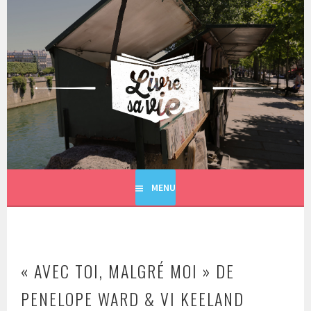
Aller
au
contenu
principal
LIVRE SA VIE
MENU
« AVEC TOI, MALGRÉ MOI » DE
PENELOPE WARD & VI KEELAND