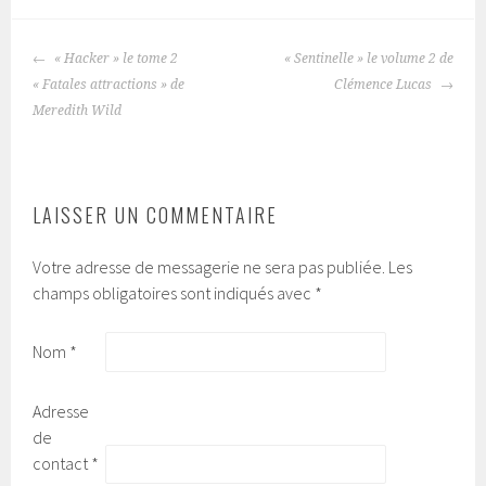
« Hacker » le tome 2
« Sentinelle » le volume 2 de
NAVIGATION
« Fatales attractions » de
Clémence Lucas
DES
Meredith Wild
ARTICLES
LAISSER UN COMMENTAIRE
Votre adresse de messagerie ne sera pas publiée.
Les
champs obligatoires sont indiqués avec
*
Nom
*
Adresse
de
contact
*