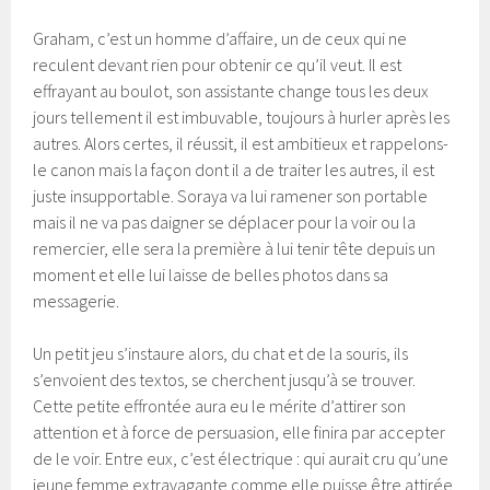
Graham, c’est un homme d’affaire, un de ceux qui ne
reculent devant rien pour obtenir ce qu’il veut. Il est
effrayant au boulot, son assistante change tous les deux
jours tellement il est imbuvable, toujours à hurler après les
autres. Alors certes, il réussit, il est ambitieux et rappelons-
le canon mais la façon dont il a de traiter les autres, il est
juste insupportable. Soraya va lui ramener son portable
mais il ne va pas daigner se déplacer pour la voir ou la
remercier, elle sera la première à lui tenir tête depuis un
moment et elle lui laisse de belles photos dans sa
messagerie.
Un petit jeu s’instaure alors, du chat et de la souris, ils
s’envoient des textos, se cherchent jusqu’à se trouver.
Cette petite effrontée aura eu le mérite d’attirer son
attention et à force de persuasion, elle finira par accepter
de le voir. Entre eux, c’est électrique : qui aurait cru qu’une
jeune femme extravagante comme elle puisse être attirée