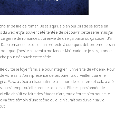
oisir de lire ce roman. Je sais qu’il a bien plu lors de sa sortie en
du web et j’ai souvent été tentée de découvrir cette série mais j’ai
 ce genre de romances. J’ai envie de dire ça passe ou ça casse ! J’ai
é Dark romance ne soit qu’un prétexte à quelques débordements san
 pourquoi j’hésite souvent à me lancer. Mais curieuse je suis, alors je
oche pour découvrir cette série.
le quitte le foyer familiale pour intégrer l’université de Phoenix. Pour
té de vivre sans l’omniprésence de ses parents qui veillent sur elle
ile. Maya a vécu un traumatisme à la mort de son frère et cela a été
l est aussi temps qu’elle prenne son envol. Elle est passionnée de
 elle choisit de faire des études d’art, tout débute bien pour elle
 va être témoin d’une scène qu’elle n’aurait pas du voir, sa vie
out.