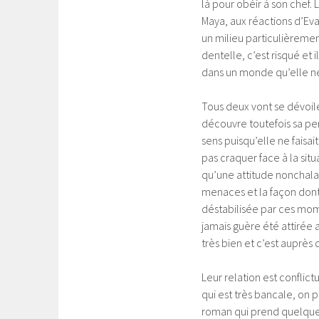
là pour obéir à son chef.
Maya, aux réactions d’Eva
un milieu particulièremen
dentelle, c’est risqué et 
dans un monde qu’elle ne
Tous deux vont se dévoile
découvre toutefois sa pers
sens puisqu’elle ne faisa
pas craquer face à la sit
qu’une attitude nonchalan
menaces et la façon dont i
déstabilisée par ces mome
jamais guère été attirée 
très bien et c’est auprès d
Leur relation est conflictu
qui est très bancale, on p
roman qui prend quelques 