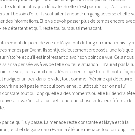
tte situation plus que délicate. Si elle n’est pas morte, c’est parce
s ont besoin d’elle. Ils souhaitent anéantir un gang adverse et elle v
lter des informations. Elle va devoir passer plus de temps encore avec
 se détestent et qu’il reste toujours aussi menaçant.
ritairement du point de vue de Maya tout du long du roman mais il y a
res menés par Evann. Ils sont judicieusement proposés, une fois que
eur histoire et qu’il est intéressant d’avoir son point de vue. Cela nous
aisir sa pensée vis à vis de telle ou telle situation. Il n’aurait pas fallu
 point de vue, cela aurait considérablement dirigé trop tôt notre façon
faut naviguer un peu dans le vide, tout comme l’héroïne qui découvre
vrir ne soit pas le mot qui convienne, plutôt subir car on ne lui
on constate tout du long qu’elle a des moments où elle lui tiendra tête
rouve et il va s’installer un petit quelque chose entre eux à force de
le.
 par ce qu’il s’y passe. La menace reste constante et Maya est à la
ron, le chef de gang car si Evann a été une menace tout du long, il es