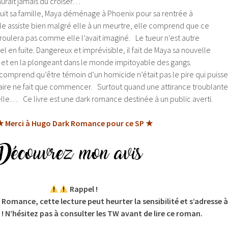
’aurait jamais dû croiser…
ruit sa famille, Maya déménage à Phoenix pour sa rentrée à
’elle assiste bien malgré elle à un meurtre, elle comprend que ce
oulera pas comme elle l’avait imaginé. Le tueur n’est autre
el en fuite.
Dangereux et imprévisible, il fait de Maya sa nouvelle
t et en la plongeant dans le monde impitoyable des gangs.
comprend qu’être témoin d’un homicide n’était pas le pire qui puisse
lvaire ne fait que commencer. Surtout quand une attirance troublante
 elle… Ce livre est une dark romance destinée à un public averti.
★ Merci à Hugo Dark Romance pour ce SP ★
Rappel !
Romance, cette lecture peut heurter la sensibilité et s’adresse à
 ! N’hésitez pas à consulter les TW avant de lire ce roman.