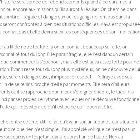
 L’histoire sera semée de rebondissements quand à ce qui arrive à
nn ou encore aux missions qu’ils auront à réaliser. On chemine dans
t sombre, illégale et dangereux où les gangs ne font pas dans la
ils seront confrontés à bien des situations difficiles. Maya est propulsée
 connait pas et elle devra subir les conséquences de son implication
r au fil de notre lecture, si on en connait beaucoup sur elle, on
onnalité tout du long. Elle parait fragile, elle l’est dans un certain
it que commencer à s’épanouir, mais elle est aussi assez forte pour ne
uation. Evann reste tout du long plus mystérieux, on ne découvre de lui
te, sure et dangereuse, il impose le respect, il l’effraye avec ses
l a de se tenir si proche d’elle par moments. Elle sera d’ailleurs
nts où il se rapproche pour mieux s’éloigner encore, le tueur n’a
ainsi par ses proies. Le rythme avec lequel on le découvre fonctionne
’elle qu’il dévoilera ce qu’il est ou ce qu’il pourrait être.
elle, entre cet interdit, le fait qu’Evann soit un tueur et leur situation
eut dire que rien n’est simple. J’ai apprécié voir que ce n’est pas un
raccourcis en les jetant dans les bras l’un de l’autre. Non au