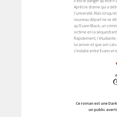
Il est le danger qu’elle n
Après le drame qui a dét
l’université. Mais lorsqu
nouveau départ ne se dér
qu’Evann Black, un crimin
victime en la séquestran
Rapidement, l’étudiante 
lui arriver et que son ca
s’installe entre Evann et
Ce roman est une Dark 
un public averti