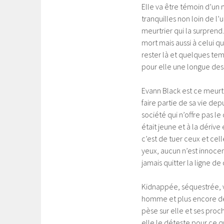
Elle va être témoin d’un m
tranquilles non loin de l’
meurtrier qui la surprend.
mort mais aussi à celui q
rester là et quelques tem
pour elle une longue des
Evann Black est ce meurt
faire partie de sa vie dep
société qui n’offre pas le
était jeune et à la dérive 
c’est de tuer ceux et cel
yeux, aucun n’est innocen
jamais quitter la ligne de
Kidnappée, séquestrée, v
homme et plus encore de 
pèse sur elle et ses proche
elle le déteste pour ce qu’