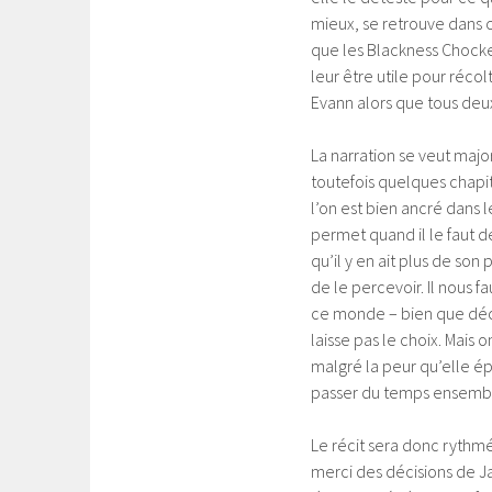
mieux, se retrouve dans ce
que les Blackness Chocker
leur être utile pour réco
Evann alors que tous deux
La narration se veut majo
toutefois quelques chapit
l’on est bien ancré dans l
permet quand il le faut de s
qu’il y en ait plus de son
de le percevoir. Il nous 
ce monde – bien que décou
laisse pas le choix. Mais 
malgré la peur qu’elle ép
passer du temps ensemb
Le récit sera donc rythmé
merci des décisions de Ja