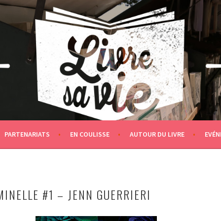
PARTENARIATS
EN COULISSE
AUTOUR DU LIVRE
EVÉN
INELLE #1 – JENN GUERRIERI