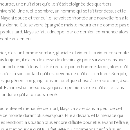
eurtre, une nuit alors qu’elle s’était éloignée des quartiers
université. Une ruelle sombre, un homme qui se fait tirer dessus et le
 Maya si douce et tranquille, se voit confrontée une nouvelle fois à la
ui la donne. Elle se verra épargnée mais le meurtrier ne compte pas e
ps plus tard, Maya se fait kidnapper par ce dernier, commence alors
cente aux enfers.
rier, c’est un homme sombre, glaciale et violent. La violence semble
uis toujours, il n’a eu de cesse de devoir agir pour survivre dans une
 confort de vie à tous. Il a été recruté par un homme Jaron, alors qu’il
et c’est à son contact qu’il est devenu ce qu’il est : un tueur. Son job,
les qui gênent son gang, tous ont quelque chose à se reprocher, à ses
t. Evann est un personnage qui campe bien sur ce qu’il est et sans
 conduite qu’il a toujours mené.
iolentée et menacée de mort, Maya va vivre dans la peur de cet
ce monde durant plusieurs jours. Elle a disparu et la menace qui
s rendront la situation plus encore difficile pour elle. Evann l’effraie,
il est et pour ce qu’il lui a fait, elle qui commençait enfin à aller