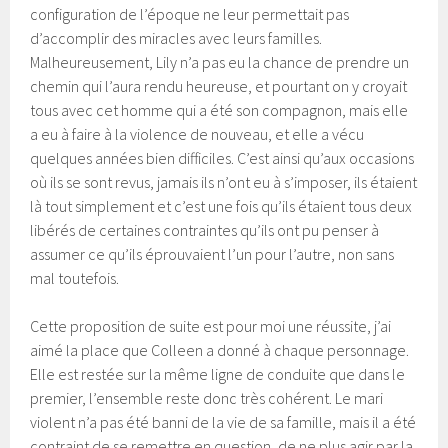
configuration de l’époque ne leur permettait pas
d’accomplir des miracles avec leurs familles.
Malheureusement, Lily n’a pas eu la chance de prendre un
chemin qui l’aura rendu heureuse, et pourtant on y croyait
tous avec cet homme qui a été son compagnon, mais elle
a eu à faire à la violence de nouveau, et elle a vécu
quelques années bien difficiles. C’est ainsi qu’aux occasions
où ils se sont revus, jamais ils n’ont eu à s’imposer, ils étaient
là tout simplement et c’est une fois qu’ils étaient tous deux
libérés de certaines contraintes qu’ils ont pu penser à
assumer ce qu’ils éprouvaient l’un pour l’autre, non sans
mal toutefois.
Cette proposition de suite est pour moi une réussite, j’ai
aimé la place que Colleen a donné à chaque personnage.
Elle est restée sur la même ligne de conduite que dans le
premier, l’ensemble reste donc très cohérent. Le mari
violent n’a pas été banni de la vie de sa famille, mais il a été
contraint de se remettre en question, de ne plus agir par la