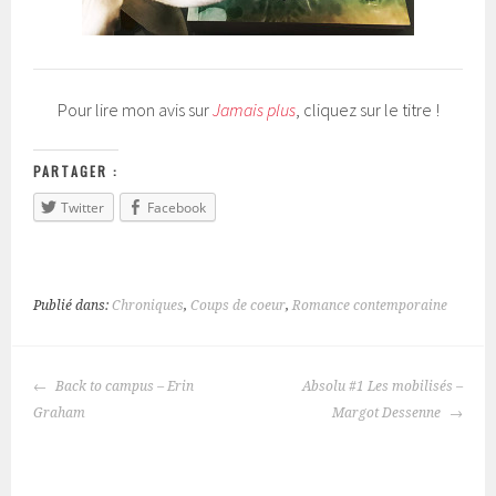
Pour lire mon avis sur
Jamais plus
, cliquez sur le titre !
PARTAGER :
Twitter
Facebook
Publié dans:
Chroniques
,
Coups de coeur
,
Romance contemporaine
Back to campus – Erin
Absolu #1 Les mobilisés –
NAVIGATION
Graham
Margot Dessenne
DES
ARTICLES