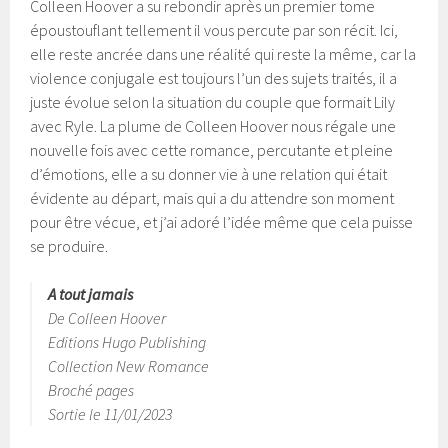
Colleen Hoover a su rebondir après un premier tome
époustouflant tellement il vous percute par son récit. Ici,
elle reste ancrée dans une réalité qui reste la même, car la
violence conjugale est toujours l’un des sujets traités, il a
juste évolue selon la situation du couple que formait Lily
avec Ryle. La plume de Colleen Hoover nous régale une
nouvelle fois avec cette romance, percutante et pleine
d’émotions, elle a su donner vie à une relation qui était
évidente au départ, mais qui a du attendre son moment
pour être vécue, et j’ai adoré l’idée même que cela puisse
se produire.
A tout jamais
De Colleen Hoover
Editions Hugo Publishing
Collection New Romance
Broché pages
Sortie le 11/01/2023