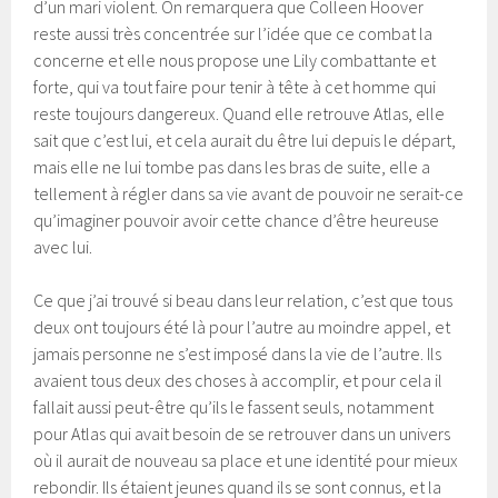
d’un mari violent. On remarquera que Colleen Hoover
reste aussi très concentrée sur l’idée que ce combat la
concerne et elle nous propose une Lily combattante et
forte, qui va tout faire pour tenir à tête à cet homme qui
reste toujours dangereux. Quand elle retrouve Atlas, elle
sait que c’est lui, et cela aurait du être lui depuis le départ,
mais elle ne lui tombe pas dans les bras de suite, elle a
tellement à régler dans sa vie avant de pouvoir ne serait-ce
qu’imaginer pouvoir avoir cette chance d’être heureuse
avec lui.
Ce que j’ai trouvé si beau dans leur relation, c’est que tous
deux ont toujours été là pour l’autre au moindre appel, et
jamais personne ne s’est imposé dans la vie de l’autre. Ils
avaient tous deux des choses à accomplir, et pour cela il
fallait aussi peut-être qu’ils le fassent seuls, notamment
pour Atlas qui avait besoin de se retrouver dans un univers
où il aurait de nouveau sa place et une identité pour mieux
rebondir. Ils étaient jeunes quand ils se sont connus, et la