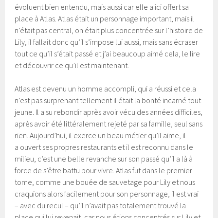
évoluent bien entendu, mais aussi car elle a ici offert sa
place à Atlas. Atlas était un personnage important, mais il
n’était pas central, on était plus concentrée sur l’histoire de
Lily, il fallait donc qu’il s’impose lui aussi, mais sans écraser
tout ce qu’il s’était passé et j’ai beaucoup aimé cela, le lire
et découvrir ce qu’il est maintenant.
Atlas est devenu un homme accompli, qui a réussi et cela
n’est pas surprenant tellement il était la bonté incarné tout
jeune. Il a su rebondir après avoir vécu des années difficiles,
après avoir été littéralement rejeté par sa famille, seul sans
rien. Aujourd’hui, il exerce un beau métier qu’il aime, il
a ouvert ses propres restaurants et il est reconnu dans le
milieu, c’est une belle revanche sur son passé qu’il a là à
force de s’être battu pour vivre. Atlas fut dans le premier
tome, comme une bouée de sauvetage pour Lily et nous
craquions alors facilement pour son personnage, il est vrai
– avec du recul – qu’il n’avait pas totalement trouvé la
place qui lui revenait, car nous étions concentrés sur Lily et