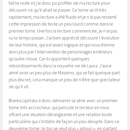
fait le reste et j’ai donc pu profiter de ma lecture pour
découvrir ce qu’il allait se passer. Ce tome se lit très
rapidement, ma lecture a été fluide et je n’ai pas ressenti
cette impression de texte un peu lourd comme dans le
premier tome. Une fois la lecture commencée, je n’ai pas
vu le temps passer. J’ai bien apprécié découvrir l’évolution
de leur histoire, qui est assez logique et qui nous étonne
alors plus par l’intervention de personnages extérieurs
qu’autre chose. Car ils apportent quelques
rebondissements dans la nouvelle vie de Laura. J’aurai
aimé avoir un peu plus de Massimo, qui se fait quelque part
plus discret, cela manque un peu de n’être que spectateur
de qu’il vit.
Blanka Lipińska a donc démarrer sa série avec un premier
tome très accrocheur, qui percute le lecteur en nous
offrant une situation dérangeante et une relation toute
particulière qui s’installe de façon un peu abrupte. Dans ce
deuxième tome, le ton se veut plus « adouci », en partant