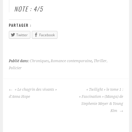
NOTE : 4/5
PARTAGER :
Twitter
Facebook
Publié dans:
Chroniques
,
Romance contemporaine
,
Thriller,
Policier
« Le chagrin des vivants »
« Twilight » le tome 1 :
NAVIGATION
d’Anna Hope
« Fascination » (Manga) de
DES
Stephenie Meyer & Young
ARTICLES
Kim