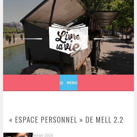
Aller
au
contenu
principal
LIVRE SA VIE
MENU
« ESPACE PERSONNEL » DE MELL 2.2
11 février 2016