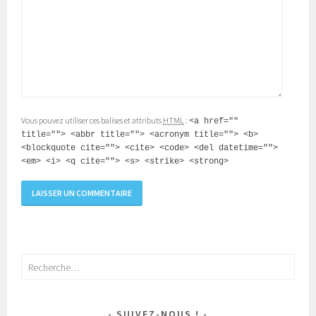
Vous pouvez utiliser ces balises et attributs
HTML
:
<a href=""
title=""> <abbr title=""> <acronym title=""> <b>
<blockquote cite=""> <cite> <code> <del datetime="">
<em> <i> <q cite=""> <s> <strike> <strong>
Rechercher :
SUIVEZ-NOUS !