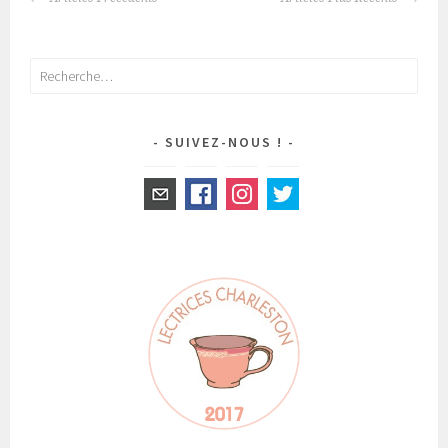
NAVIGATION
DES
ARTICLES
Rechercher :
SUIVEZ-NOUS !