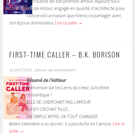
tout oublié de son premier amour. Aujourd’hui il
est de retour, engagé en qualité d’architecte pour
concevoir la maison que Kierra va partager avec
son époux dominateur.
Lire la suite
→
FIRST-TIME CALLER – B.K. BORISON
14 avril 2026
Laisser un commentaire
Résumé de l’éditeur
:
Bienvenue sur les Liens du cœur, la hotline
romantique !
ELLE NE CHERCHAIT PAS L’AMOUR.
LUI N’Y CROYAIT PLUS.
UN SIMPLE APPEL VA TOUT CHANGER.
Aiden Valentine a un secret : il a perdu foi en l’amour.
Lire la
suite
→