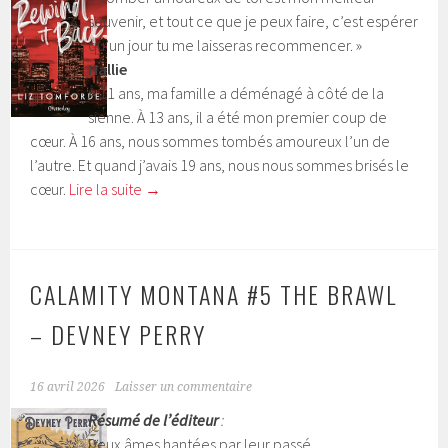
souvenir, et tout ce que je peux faire, c’est espérer
qu’un jour tu me laisseras recommencer. »
Hallie
À 11 ans, ma famille a déménagé à côté de la
sienne. À 13 ans, il a été mon premier coup de
cœur. À 16 ans, nous sommes tombés amoureux l’un de
l’autre. Et quand j’avais 19 ans, nous nous sommes brisés le
cœur.
Lire la suite
→
CALAMITY MONTANA #5 THE BRAWL
– DEVNEY PERRY
16 avril 2026
Laisser un commentaire
Résumé de l’éditeur
:
Deux âmes hantées par leur passé.