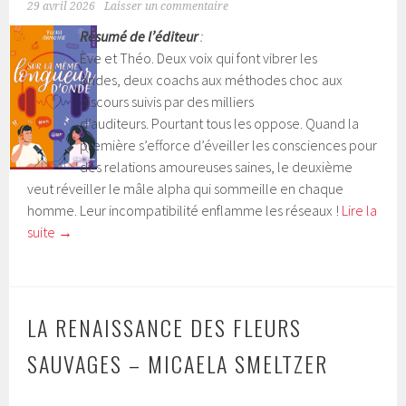
29 avril 2026
Laisser un commentaire
Résumé de l’éditeur
:
Ève et Théo. Deux voix qui font vibrer les
ondes, deux coachs aux méthodes choc aux
discours suivis par des milliers
d’auditeurs. Pourtant tous les oppose. Quand la
première s’efforce d’éveiller les consciences pour
des relations amoureuses saines, le deuxième
veut réveiller le mâle alpha qui sommeille en chaque
homme. Leur incompatibilité enflamme les réseaux !
Lire la
suite
→
LA RENAISSANCE DES FLEURS
SAUVAGES – MICAELA SMELTZER