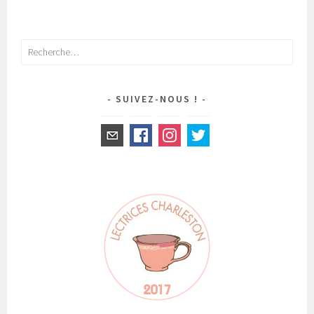
NAVIGATION
DES
ARTICLES
Rechercher :
SUIVEZ-NOUS !