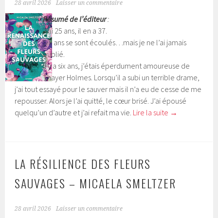
28 avril 2026
Laisser un commentaire
Résumé de l’éditeur
:
J’ai 25 ans, il en a 37.
Six ans se sont écoulés…mais je ne l’ai jamais
oublié.
Il y a six ans, j’étais éperdument amoureuse de
Thayer Holmes. Lorsqu’il a subi un terrible drame,
j’ai tout essayé pour le sauver mais il n’a eu de cesse de me
repousser. Alors je l’ai quitté, le cœur brisé. J’ai épousé
quelqu’un d’autre et j’ai refait ma vie.
Lire la suite
→
LA RÉSILIENCE DES FLEURS
SAUVAGES – MICAELA SMELTZER
28 avril 2026
Laisser un commentaire