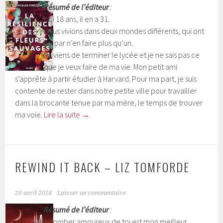
Résumé de l’éditeur
:
J’ai 18 ans, il en a 31.
Nous vivions dans deux mondes différents, qui ont
fini par n’en faire plus qu’un.
Je viens de terminer le lycée et je ne sais pas ce
que je veux faire de ma vie. Mon petit ami
s’apprête à partir étudier à Harvard. Pour ma part, je suis
contente de rester dans notre petite ville pour travailler
dans la brocante tenue par ma mère, le temps de trouver
ma voie.
Lire la suite
→
REWIND IT BACK – LIZ TOMFORDE
20 avril 2026
Laisser un commentaire
Résumé de l’éditeur
:
« Tomber amoureux de toi est mon meilleur