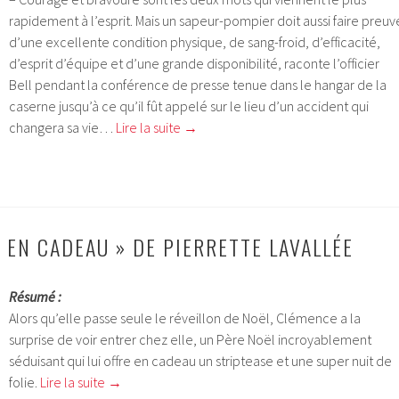
rapidement à l’esprit. Mais un sapeur-pompier doit aussi faire preuv
d’une excellente condition physique, de sang-froid, d’efficacité,
d’esprit d’équipe et d’une grande disponibilité, raconte l’officier
Bell pendant la conférence de presse tenue dans le hangar de la
caserne jusqu’à ce qu’il fût appelé sur le lieu d’un accident qui
changera sa vie…
Lire la suite
→
 EN CADEAU » DE PIERRETTE LAVALLÉE
Résumé :
Alors qu’elle passe seule le réveillon de Noël, Clémence a la
surprise de voir entrer chez elle, un Père Noël incroyablement
séduisant qui lui offre en cadeau un striptease et une super nuit de
folie.
Lire la suite
→