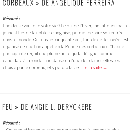
S CORBEAUX » DE ANGELIQUE FERREIRA
Résumé :
Une danse vaut elle votre vie ? Le bal de l’hiver, tant attendu par le
jeunes filles de la noblesse anglaise, permet de faire son entrée
dans le monde. Or, tous les cinquante ans, lors de cette soirée, est
organisé ce que l’on appelle « la Ronde des corbeaux ». Chaque
participante reçoit une plume noire qui la désigne comme
candidate à la ronde, une danse ou l’une des demoiselles sera
choisie par le corbeau, et y perdra la vie.
Lire la suite
→
 FEU » DE ANGIE L. DERYCKERE
Résumé :
– Courage et bravoure sont les deux mots qui viennent le plus