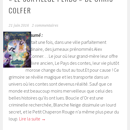
COLFER
21 juin 2016
2 commentaires
Résumé :
Il était une fois, dans une ville parfaitement
ordinaire, des jumeaux prénommés Alex
etConner… Le jour où leur grand-mère leur offre
un livre ancien, Le Pays des contes, leur vie plutôt
morose change du tout au tout.Et pour cause ! Ce
grimoire se révèle magique et les transporte dans un
univers où les contes sont devenus réalité. Sauf que ce
monde est beaucoup moins merveilleux que celui des
belles histoires qu’ils ont lues. Boucle d’Or est une
criminelle recherchée, Blanche Neige dissimule un lourd
secret, et le Petit Chaperon Rouge n’a même plus peur du
loup.
Lire la suite
→