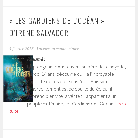
« LES GARDIENS DE L’OCÉAN »
D’IRENE SALVADOR
9 février 2016
Laisser un commentaire
Résumé :
En plongeant pour sauver son père de la noyade,
Marco, 14 ans, découvre qu’il a l’incroyable
capacité de respirer sous l’eau. Mais son
émerveillement est de courte durée car il
apprend bien vite la vérité : il appartient à un
peuple millénaire, les Gardiens de l’Océan,
Lire la
suite
→