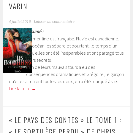
VARIN
4 juillet 2016
Laisser un commentaire
Résumé :
Clémentine est française. Flavie est canadienne.
Un océan les sépare et pourtant, le temps d’un
été, elles ont été inséparables et ont partagé tous
leurs secrets.
L’un de leurs mauvais tours a eu des
conséquences dramatiques et Grégoire, le garçon
qu’elles aimaient toutes les deux, en a été marqué à vie.
Lire la suite
→
« LE PAYS DES CONTES » LE TOME 1 :
« LE SORTILÈGE PERDU » DE CHRIS