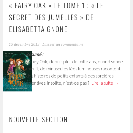
« FAIRY OAK » LE TOME 1 : « LE
SECRET DES JUMELLES » DE
ELISABETTA GNONE
15 décembre 2015
Laisser un commentaire
Résumé :
À Fairy Oak, depuis plus de mille ans, quand sonne
minuit, de minuscules fées lumineuses racontent
des histoires de petits enfants à des sorcières
attentives. Insolite, n’est-ce pas ?!
Lire la suite
→
NOUVELLE SECTION